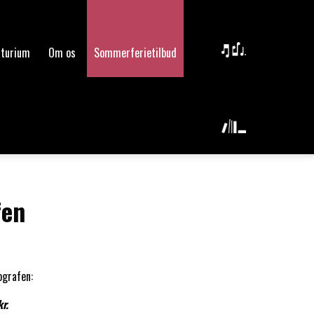
lturium
Om os
Sommerferietilbud
fen
ografen:
kr.