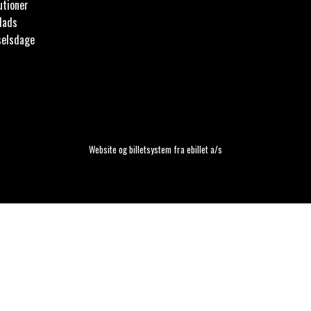
utioner
lads
selsdage
Website og billetsystem fra ebillet a/s